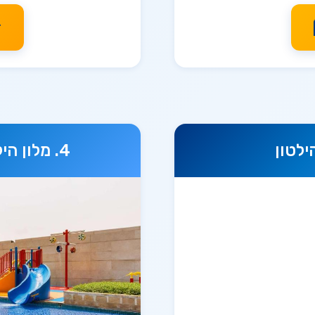
ז
ילטון
מלון הילטון  City