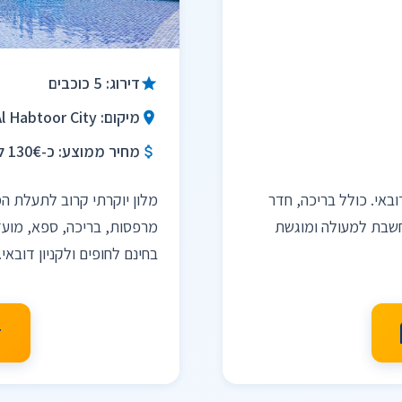
דירוג: 5 כוכבים
מיקום: Al Habtoor City, על כביש שייח' זאיד
מחיר ממוצע: כ-130€ ללילה (בסיס א.בוקר)
באי. כולל בריכה, חדר
מלון יוקרתי קרוב לתעלת המ
חשבת למעולה ומוגשת
בחינם לחופים ולקניון דובאי.
ז